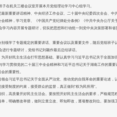
残联党组班子在机关三楼会议室开展本月党组理论学习中心组学习。
记最新重要讲话精神、中央经济工作会议、二十届中央纪委四次全会、中
全会精神，学习党章、《中国共产党纪律处分条例》《中共中央办公厅关
活会学习内容开展专题研讨，切实把思想和行动统一到党中央决策部署和省
分别领学了专题规定的重要讲话、重要会议以及重要文件，随后党组班子
活会进行专题研讨，党组书记刘颖作最后总结讲话。
，为开好民主生活会打牢思想基础。要认真学习习近平总书记关于全面加
，与学习贯彻党的二十届三中全会精神和习近平总书记关于湖南工作的重
活会的重要性。
习领会习近平总书记关于全面从严治党、推动党的自我革命的重要论述，
接受制度的约束，接受群众的监督，真正做到“权为民所用”。
组织，高质量开好民主生活会。要按照开好民主生活会的要求，严格规范
清单，明确整改举措，做到立查立改、即知即改，逐项整改到位。要加强