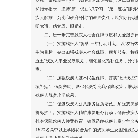
助残、重残集中照护、残联组织建设等重点改革举措
和指示批示，坚持“第一议题”抓学习、“第一遵循”抓
疾人解难、为党和政府分忧”的政治责任，以实际行动
听党话、感党恩、跟党走。
二、进一步完善残疾人社会保障制度和关爱服务
（一）实施残疾人“筑巢”三年行动计划。
以“友好
生为目标，突出加强残疾人社会保障、康复服务、特殊
五五”残疾人事业发展规划，细化量化指标任务，分阶
家。
（二）加强残疾人基本民生保障。
落实“七大攻坚
项补贴”、低保救助、两保代缴等兜底保障政策，推动
残疾人脱贫攻坚成果。
（三）促进残疾人公共服务提质增效。
加强残疾
提标扩面。实施残疾人精准康复服务行动，确保残疾人
扎实保障残疾人接受教育，确保适龄残疾儿童少年义务
1520名高中以上学段符合条件的残疾学生及困难残