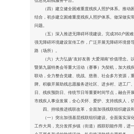
信息化助残服务平台。
（四）建立健全困难重度残疾人照护体系。
推动
结合，初步建立困难重度残疾人照护体系。做深做实
问题。
（五）深入推进无障碍环境建设。
完成350户困
强无障碍环境建设宣传工作，
广泛开展无障碍环境督
路（场所）。
（六）大力弘扬“友好友善 大爱湖南”价值理念。
暨第九届特奥会等重大活动（赛事）为契机，加大残
联动，全力整合党建、统战、慈善、社会多方资源，
牌。积极开展助残志愿服务进社区、进乡村、进工厂、
日、残疾预防日、传统节日等重要时间节点，融合开
市残疾人事业发展，全心关怀、爱护、支持残疾人，
四、持续推进残联改革，全面加强残联组织建设
（一）突出加强基层残联组织建设。
全面落实深
工作大局，充分发挥乡镇（街道）残联职能作用，进